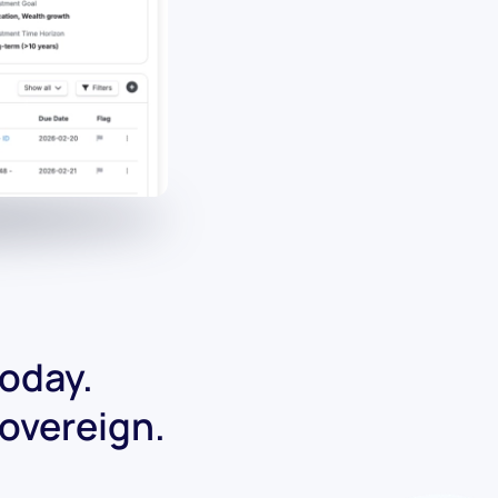
today.
Sovereign.