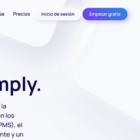
sa
Precios
Inicio de sesión
Empezar gratis
mply.
 la
on los
PMS), el
ente y un