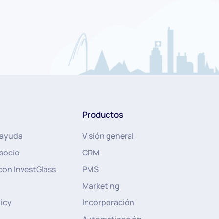
Productos
 ayuda
Visión general
socio
CRM
con InvestGlass
PMS
Marketing
licy
Incorporación
Automatización