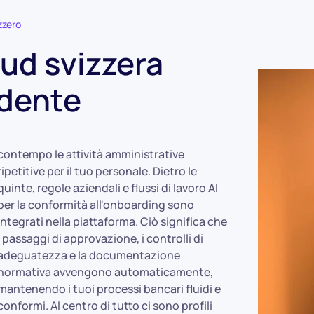
zzero
ud svizzera
dente