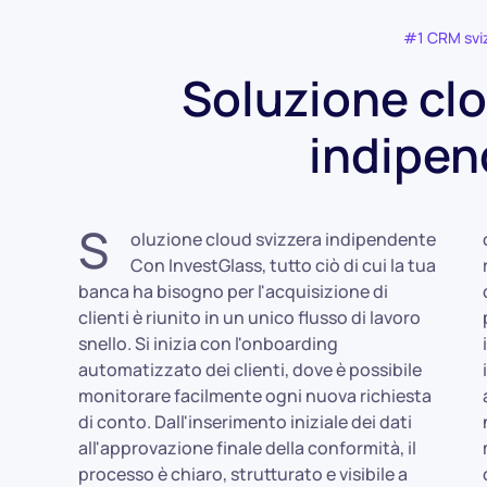
#1 CRM svi
Soluzione clo
indipen
S
oluzione cloud svizzera indipendente
contempo le attività amministrative
Con InvestGlass, tutto ciò di cui la tua
ripetitive per il tuo personale. Dietro le
banca ha bisogno per l'acquisizione di
quinte, regole aziendali e flussi di lavoro AI
clienti è riunito in un unico flusso di lavoro
per la conformità all'onboarding sono
snello. Si inizia con l'onboarding
integrati nella piattaforma. Ciò significa che
automatizzato dei clienti, dove è possibile
i passaggi di approvazione, i controlli di
monitorare facilmente ogni nuova richiesta
adeguatezza e la documentazione
di conto. Dall'inserimento iniziale dei dati
normativa avvengono automaticamente,
all'approvazione finale della conformità, il
mantenendo i tuoi processi bancari fluidi e
processo è chiaro, strutturato e visibile a
conformi. Al centro di tutto ci sono profili