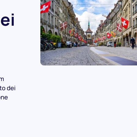
ei
rm
to dei
one