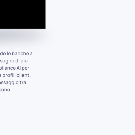
ndo le banche a
isogno di più
pliance AI per
profili client,
assaggio tra
 sono