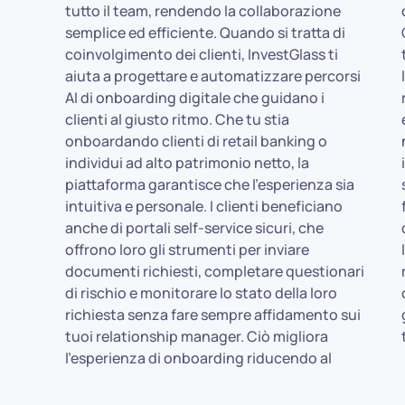
tutto il team, rendendo la collaborazione
cliente dettagliati e personalizzabili.
semplice ed efficiente. Quando si tratta di
Ognuno riunisce i dati inviati dal cliente, la
coinvolgimento dei clienti, InvestGlass ti
tolleranza al rischio, le interazioni passate e
aiuta a progettare e automatizzare percorsi
lo stato di conformità in un'unica vista. I tuoi
AI di onboarding digitale che guidano i
relationship manager possono vedere
clienti al giusto ritmo. Che tu stia
esattamente a che punto si trova ogni
onboardando clienti di retail banking o
nuovo cliente, anticipare le sue esigenze di
individui ad alto patrimonio netto, la
investimento e offrire soluzioni finanziarie
piattaforma garantisce che l'esperienza sia
su misura con fiducia. Con InvestGlass, il
intuitiva e personale. I clienti beneficiano
flusso di lavoro è naturale: acquisisci i dati
anche di portali self-service sicuri, che
dei potenziali clienti, guidali attraverso
offrono loro gli strumenti per inviare
l'onboarding digitale AI, coinvolgili con
documenti richiesti, completare questionari
richieste di documenti sicuri, supportali con
di rischio e monitorare lo stato della loro
controlli di conformità automatizzati e
richiesta senza fare sempre affidamento sui
gestisci la loro transizione a clienti attivi,
tuoi relationship manager. Ciò migliora
l'esperienza di onboarding riducendo al