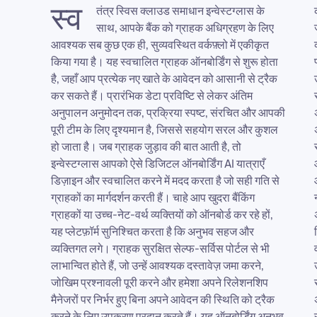
स्व
तंत्र स्विस क्लाउड समाधान इन्वेस्टग्लास के
को बेहतर बनाता है, साथ ही आपके कर्मचारियों के लिए दोहराए
साथ, आपके बैंक को ग्राहक अधिग्रहण के लिए
जाने वाले प्रशासनिक कार्यों को भी कम करता है। पर्दे के पीछे,
आवश्यक सब कुछ एक ही, सुव्यवस्थित वर्कफ़्लो में एकीकृत
व्यावसायिक नियम और AI ऑनबोर्डिंग अनुपालन वर्कफ़्लो
किया गया है। यह स्वचालित ग्राहक ऑनबोर्डिंग से शुरू होता
प्लेटफ़ॉर्म में अंतर्निहित हैं। इसका मतलब है कि अनुमोदन चरण,
है, जहाँ आप प्रत्येक नए खाते के आवेदन को आसानी से ट्रैक
उपयुक्तता जांच और नियामक दस्तावेज़ीकरण स्वचालित रूप
कर सकते हैं। प्रारंभिक डेटा प्रविष्टि से लेकर अंतिम
से होते हैं, जिससे आपकी बैंकिंग प्रक्रियाएँ सुचारू और
अनुपालन अनुमोदन तक, प्रक्रिया स्पष्ट, संरचित और आपकी
अनुपालन दोनों बनी रहती हैं। सब कुछ के मूल में विस्तृत,
पूरी टीम के लिए दृश्यमान है, जिससे सहयोग सरल और कुशल
अनुकूलन योग्य ग्राहक प्रोफाइल हैं। प्रत्येक एक ग्राहक के
हो जाता है। जब ग्राहक जुड़ाव की बात आती है, तो
सबमिट किए गए डेटा, जोखिम सहनशीलता, पिछली बातचीत
इन्वेस्टग्लास आपको ऐसे डिजिटल ऑनबोर्डिंग AI यात्राएँ
और अनुपालन स्थिति को एक ही दृश्य में एक साथ लाता है।
डिज़ाइन और स्वचालित करने में मदद करता है जो सही गति से
आपके रिलेशनशिप मैनेजर ठीक से देख सकते हैं कि प्रत्येक
ग्राहकों का मार्गदर्शन करती हैं। चाहे आप खुदरा बैंकिंग
नया ग्राहक कहाँ खड़ा है, उनकी निवेश आवश्यकताओं का
ग्राहकों या उच्च-नेट-वर्थ व्यक्तियों को ऑनबोर्ड कर रहे हों,
अनुमान लगा सकते हैं, और आत्मविश्वास के साथ अनुकूलित
यह प्लेटफ़ॉर्म सुनिश्चित करता है कि अनुभव सहज और
वित्तीय समाधान प्रदान कर सकते हैं। इन्वेस्टग्लास के साथ,
व्यक्तिगत लगे। ग्राहक सुरक्षित सेल्फ-सर्विस पोर्टल से भी
वर्कफ़्लो स्वाभाविक लगता है: संभावित ग्राहक डेटा कैप्चर करें,
लाभान्वित होते हैं, जो उन्हें आवश्यक दस्तावेज़ जमा करने,
उन्हें डिजिटल ऑनबोर्डिंग AI के माध्यम से मार्गदर्शन करें, उन्हें
जोखिम प्रश्नावली पूरी करने और हमेशा अपने रिलेशनशिप
सुरक्षित दस्तावेज़ अनुरोधों के साथ जोड़ें, उन्हें स्वचालित
मैनेजरों पर निर्भर हुए बिना अपने आवेदन की स्थिति को ट्रैक
अनुपालन जांच के साथ समर्थन दें, और एक ही प्लेटफ़ॉर्म पर
करने के लिए उपकरण प्रदान करते हैं। यह ऑनबोर्डिंग अनुभव