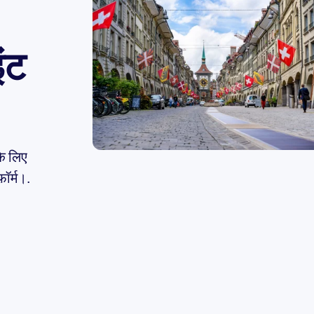
इंट
के लिए
ॉर्म।.