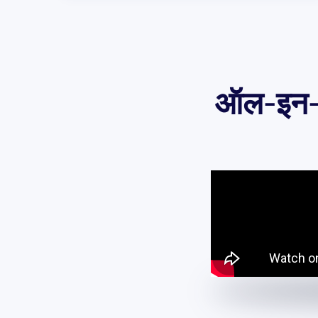
ऑल-इन-वन