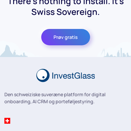
There's nothing to install. It's
Swiss Sovereign.
Prøv gratis
Den schweiziske suveræne platform for digital
onboarding, AI CRM og porteføljestyring.