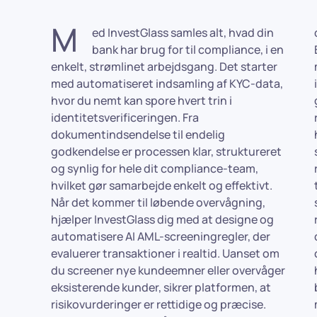
M
ed InvestGlass samles alt, hvad din
dataindtastningsopgaver for dit personale.
bank har brug for til compliance, i en
Bag kulisserne er forretningsregler og
enkelt, strømlinet arbejdsgang. Det starter
machine learning KYC-arbejdsgange
med automatiseret indsamling af KYC-data,
indbygget i platformen. Det betyder, at
hvor du nemt kan spore hvert trin i
godkendelsestrin, identitetsverificering og
identitetsverificeringen. Fra
regulatoriske checks sker automatisk,
dokumentindsendelse til endelig
hvilket holder dine bankprocesser både
godkendelse er processen klar, struktureret
smidige og i overensstemmelse med
og synlig for hele dit compliance-team,
reglerne. Kernen i alt er detaljerede,
hvilket gør samarbejde enkelt og effektivt.
tilpasselige compliance-profiler. Hver enkelt
Når det kommer til løbende overvågning,
samler en kundes verificerede identitet,
hjælper InvestGlass dig med at designe og
risikoscore, tidligere screeningalarmer og
automatisere AI AML-screeningregler, der
dokumentation i en enkelt visning. Dine
evaluerer transaktioner i realtid. Uanset om
compliance-officerer kan se præcis, hvor
du screener nye kundeemner eller overvåger
hver kunde står, forudse regulatoriske
eksisterende kunder, sikrer platformen, at
behov og levere sikre finansielle tjenester
risikovurderinger er rettidige og præcise.
med tillid. Med InvestGlass føles