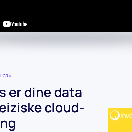
sk CRM
 er dine data
eiziske cloud-
ing