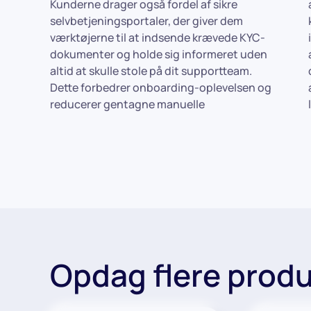
Kunderne drager også fordel af sikre
arbejdsgangen naturlig: indsaml
selvbetjeningsportaler, der giver dem
kundedata, guide dem gennem AI-
værktøjerne til at indsende krævede KYC-
identitetsverificering, engager dem med
dokumenter og holde sig informeret uden
anmodninger om sikre dokumenter, support
altid at skulle stole på dit supportteam.
dem med automatiserede checks, og
Dette forbedrer onboarding-oplevelsen og
administrer deres hele compliance-
reducerer gentagne manuelle
Opdag flere produ