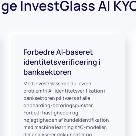
lge InvestGlass AI KY
Forbedre AI-baseret
identitetsverificering i
banksektoren
Med InvestGlass kan du levere
problemfri AI-identitetsverifikation i
banksektoren på tværs af alle
onboarding-berøringspunkter.
Forbedr hastigheden og
nøjagtigheden af kundeidentifikation
med machine learning KYC-modeller,
der analyserer dokumenter og