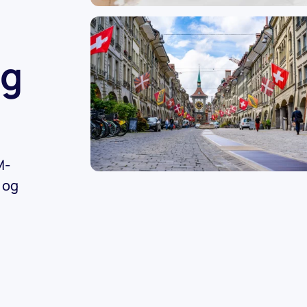
ng
M-
 og