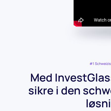
#1 Schweizi
Med InvestGlass
sikre i den schw
løsn