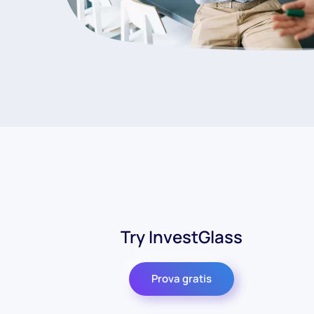
Try InvestGlass
Prova gratis