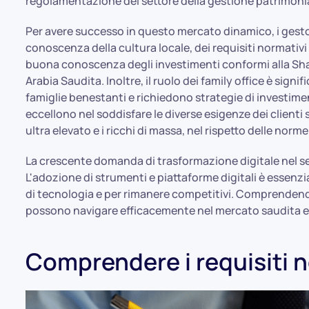
regolamentazione del settore della gestione patrimonia
Per avere successo in questo mercato dinamico, i gest
conoscenza della cultura locale, dei requisiti normativ
buona conoscenza degli investimenti conformi alla Shar
Arabia Saudita. Inoltre, il ruolo dei family office è signi
famiglie benestanti e richiedono strategie di investime
eccellono nel soddisfare le diverse esigenze dei clienti 
ultra elevato e i ricchi di massa, nel rispetto delle norme
La crescente domanda di trasformazione digitale nel se
L'adozione di strumenti e piattaforme digitali è essenzia
di tecnologia e per rimanere competitivi. Comprendendo 
possono navigare efficacemente nel mercato saudita e c
Comprendere i requisiti n