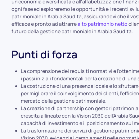
un'economia diversificata e all'alfabetizzazione finanzi
ogni fase ed esploreremo le opportunità e i recenti svil
patrimoniale in Arabia Saudita, assicurandovi che il vo
efficace e pronto ad attrarre
alto patrimonio netto
clien
futuro della gestione patrimoniale in Arabia Saudita.
Punti di forza
La comprensione dei requisiti normativi e l'ottenim
i passi iniziali fondamentali per la creazione di una
La costruzione di una presenza locale e lo sfruttam
per migliorare il coinvolgimento dei clienti, l'efficie
mercato della gestione patrimoniale.
La creazione di partnership con gestori patrimoniali 
crescita allineate con la Vision 2030 dell'Arabia Sa
capacità di investimento e il posizionamento sul m
La trasformazione dei servizi di gestione patrimoni
Vision 2030, evidenzia i cambiamenti nelle normative