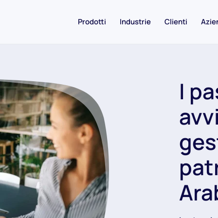
Prodotti
Industrie
Clienti
Azie
I pa
avv
ges
pat
Ara