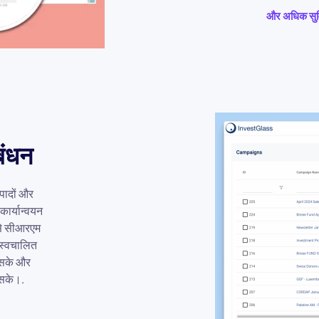
और अधिक सुविध
बंधन
त्पादों और
कार्यान्वयन
ैसे सीआरएम
 स्वचालित
 सके और
 सके।.