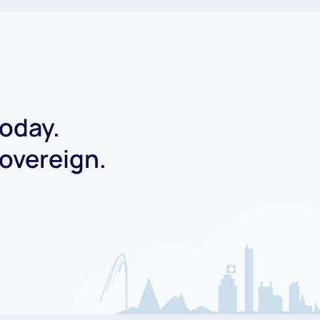
today.
Sovereign.