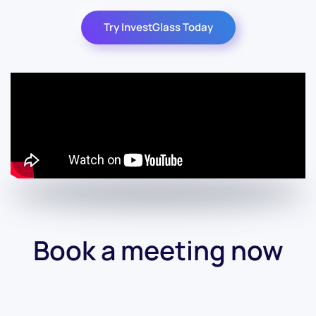
Try InvestGlass Today
Book a meeting now