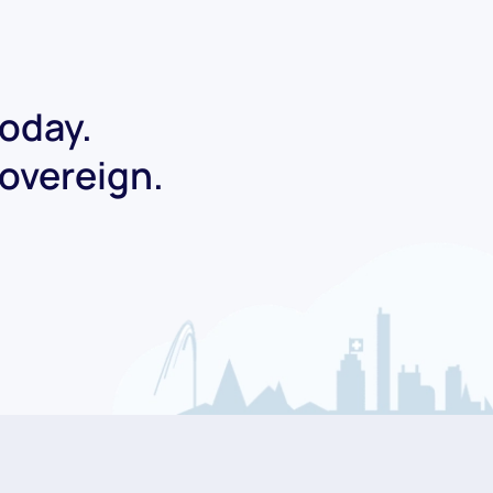
today.
Sovereign.