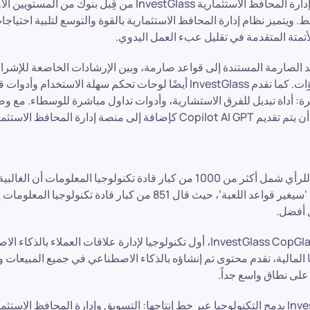
القيمة. تُستخدم أداة إدارة المحافظ الاستثمارية InvestGlass من قِبل بنو
. ويتميز نظام إدارة المحافظ الاستثمارية بالقوة والتوسع لتلبية احتياجا
أتمتة المتقدمة في تقليل عبء العمل اليدوي.
عد الصارمة المستندة إلى قواعد صارمة، وبين الإرشادات الخاضعة للإشراف و
المعزز لتحسين التنبؤات. كما تقدم InvestGlass أيضًا لوحات تحكم سهلة الاستخ
ة: أداة تبديل للفرق الاستشارية، وأدوات تداول مباشرة للوسطاء. مع وض
ارة المحافظ الاستثمارية الرائعة بالفعل.
وجد استطلاع حديث للرأي شمل أكثر من 1000 من كبار قادة تكنولوجيا المعلومات
الاصطناعي التوليدي ‘سيغير قواعد اللعبة’، حيث قال 851 من كبار قادة 
 أفضل.
InvestGlass CopGlass Copilot AI GPT، أول تكنولوجيا لإدارة علاقات العملاء 
 المالية، تقدم محتوى تم إنشاؤه بالذكاء الاصطناعي في جميع المبيعات 
 على نطاق واسع جداً.
تقوم شركة InvestGlass بدمج التكنولوجيا عبر خط إنتاجها: التسويق وإدارة المحافظ الا