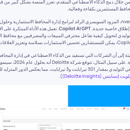
من خلال دمج الذكاء الاصطناعي المتقدم، تعزز المنصة بشكل كبير من ق
محافظ المستثمرين بكفاءة وفعالية.
تفخر شركة nvestGlass، المزود السويسري الرائد لبرامج إدارة المحافظ الاستثمارية وح
ن إطلاق خاصية جديدة,
Copilot AI GPT
. تعمل هذه الأداة المبتكرة على ال
توليدي لتحويل كيفية تفاعل محترفي المبيعات والمصرفيين مع محافظ ا
يثة إلى أن الشركات التي تستفيد من الذكاء الاصطناعي في إدارة المحاف
مكاسب إنتاجية كبيرة. على سبيل ال
على الذكاء الاصطناعي التوليدي بمقدار 301 تيرابايت و3 تيرابايت، مما يعك
ويت إنسايتس (Deloitte Insights)
).