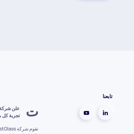
تابعنا
ت
تجربة كل م
تقوم شركة InvestGlass بتحويل الإدارة المالية من خلال أحدث ابتكاراتها: