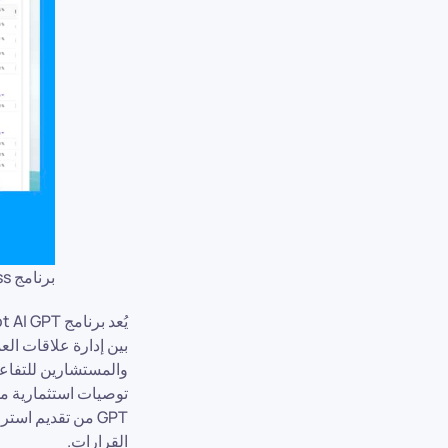
برنامج InvestGlass لإدارة المحافظ الاستثمارية
بين إدارة علاقات الع
والمستشارين للتفاعل
GPT من تقديم است
القرارات.