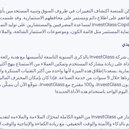
ن للمنصة اكتشاف التغييرات في ظروف السوق وتنبيه المستخدمين بأ
قاءهم على اطلاع دائم ومستمر على محافظهم الاستثمارية. وقد صُممت
InvestGlass Copilot Copilot AI GPT لمساعدة المصرفيين والمستشارين على تو
ماية المستثمر مثل قائمة الكون، وموضوعات الاستثمار الشائعة، والملاء
يذي
الأداة على زيادة مشاركة المستخدم وتمكين العملاء من الاستمتاع بنهج أك
مارية. يسعدنا إطلاق هذه الميزة لأنها واحدة من أكثر التقنيات المبتكرة و
في اليوم الواحد من دون InvestGlass، و100 مقترح مع stGlass
تستفيد أدوات الاستثمار في InvestGlass من القوة الكاملة لمحرّك الملاءمة وال
الذكاء والأتمتة والوقت الحقيقي، مع زيادة الكفاءة والإنتاجية والوقت ا