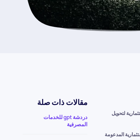
مقالات ذات صلة
رة المحافظ الاستثمارية لتحويل
دردشة gpt للخدمات
المصرفية
تثمارية المدعومة