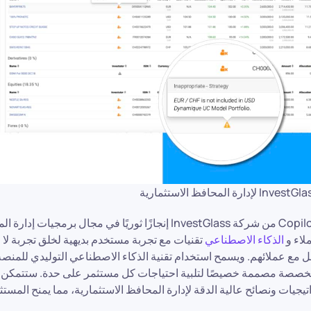
يُعد برنامج Copilot AI GPT من شركة InvestGlass إنجازًا ثوريًا في مجال 
ملاء و
الذكاء الاصطناعي
تقنيات مع تجربة مستخدم بديهية لخلق تجربة لا 
 مع عملائهم. ويسمح استخدام تقنية الذكاء الاصطناعي التوليدي للمنصة
راتيجيات ونصائح عالية الدقة لإدارة المحافظ الاستثمارية، مما يمنح المست