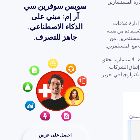
درة المستشارين
سويس سوفرين سي
آر إم: مبني على
لول إدارة علاقات
الذكاء الاصطناعي.
استفادة من تقنية
جاهز للتصرف.
لمستثمرين. من
ظ الاستثمارية تحقق
مثال، تتوقع شركة Deloitte أنه بحلول عام 2024، سينمو إنفاق الشركات
س الدور المتزايد للتكنولوجيا في تعزيز
احصل على عرض