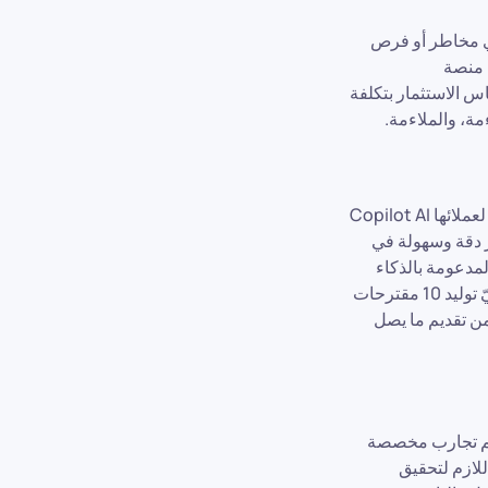
ي مخاطر أو فرص
 منصة
ليد التماس الاستثمار بتكلفة
مة، والملاءمة.
ألكسندر غايار “تحتفل شركة InvestGlass بالذكرى السنوية التاسعة لتأسيسها مع هدية رائعة لعملائها Copilot AI
ثر دقة وسهولة في
المدعومة بالذكاء
الاصطناعي التي طورناها خلال 9 سنوات من خدمة الصناعة. فإذا كان بإمكان المحترف الماليّ توليد 10 مقترحات
Inve، نتوقّع الآن أن يتمكّن من تقديم ما يصل
ملاءمة لتقديم تجارب مخصصة
للازم لتحقيق