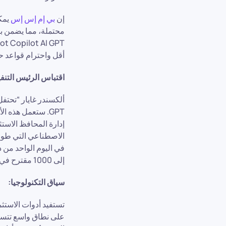
إن
بي إم إس إس
يمك
محتملة، مما يضمن ب
أقل واحترام قواعد ح
اقتباس الرئيس التنف
GPT. ستعمل هذه 
إدارة المحافظ الاستث
إلى 1000 مقترح في اليوم الواحد باستخدام هذه الأداة الجديدة!
سياق التكنولوجيا:
على نطاق واسع تتسم ب