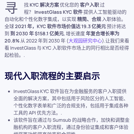
寻
找
KYC 解决方案
优化您的
客户入职
过
程？
InvestGlass KYC 软件
提供人工智能驱动的
自动化和个性化数字集成，以实现
精简、合规
入职体验。
全球
2021 年，KYC 软件市场价值达 19.3 亿美元
预计将达
到
到 2030 年 $158.1 亿美元
, 增长速度
年复合增长率为
20.8%
从 2022 年到 2030 年 (
大观园研究中心
).让我们来看
看 InvestGlass 与 KYC 入职软件市场上的同行相比是否经得
起检验。.
现代入职流程的主要启示
InvestGlass KYC 软件旨在为金融服务的客户入职提供
全面的解决方案，其中包括用于风险区分的人工智能、
个性化数字表单和广泛的合规支持，包括用于集成各种
工具的 API 优先方法。.
该软件旨在通过与 Sumsub 的战略合作，加快和调整金
融机构的客户入职流程，通过身份验证集成和客户体验