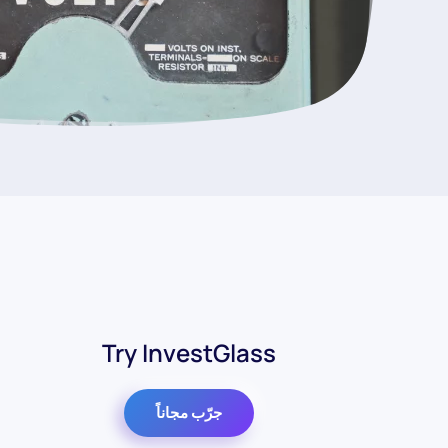
Try InvestGlass
جرّب مجاناً