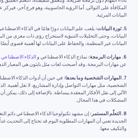
بأداء المهام دون برمجة صريحة. وتتعمق شقيقتاه، التعلم العميق وا
المكافأة على التوالي. أما الرؤية الحاسوبية، وهو فرع آخر، فيركز ع
البيانات المرئية.
5. ثورة البيانات:
يلعب علم البيانات دورًا هامًا في الذكاء الاصطناع
البيانات، وحتى التحليلات التنبؤية لاستخراج رؤى ذات مغزى من البي
البيانات غير المنظمة، والحفاظ على البيانات لها أهمية قصوى أيضًا.
6. مهارات البرمجة:
نماذج الذكاء الاصطناعي و
الذكاء الاصطناعي
ت
عن مهارات البرمجة. وقد أصبحت لغات مثل بايثون هي المعيار الذه
7. المهارات الشخصية وما بعدها:
في حين أن أدوات الذكاء الاصطناع
الشخصية، مثل مهارات التواصل وإدارة المشاريع، لا تقل أهمية. ا
الآلي إلى نقل الأفكار المعقدة ببساطة. بالإضافة إلى ذلك، يمكن أن
المشكلات في هذا المجال.
8. التعلّم المستمر:
إن مشهد تكنولوجيا الذكاء الاصطناعي دائم التغي
الجديدة تعني أن المهارات المطلوبة اليوم قد تحتاج إلى التحديث غ
والتكيف معها.