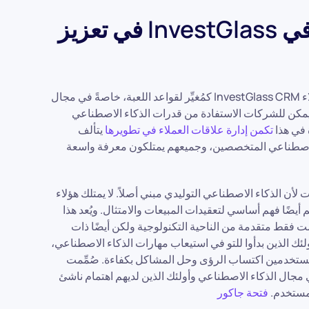
دور نظام إدارة علاقات العملاء في InvestGlass في تعزيز
في مجال إدارة العلاقات مع العملاء، يبرز نظام إدارة علاقات العملاء InvestGlass CRM كمُغيِّر لقواعد اللعبة، خاصةً في مجال
 يمكن للشركات الاستفادة من قدرات الذكاء الاصطناعي
ة في هذا
تكمن إدارة علاقات العملاء في تطويرها
يتألف
ء الاصطناعي المتخصصين، وجميعهم يمتلكون معرفة واسعة
Invest إلى توظيف عالم بيانات لأن الذكاء الاصطناعي التوليدي مبني أصلاً. لا يمتلك هؤلاء
يضًا فهم أساسي لتعقيدات المبيعات والامتثال. ويُعد هذا
يست فقط متقدمة من الناحية التكنولوجية ولكن أيضًا ذات
لئك الذين بدأوا للتو في استيعاب مهارات الذكاء الاصطناعي،
سيطًا، مما يتيح للمستخدمين اكتساب الرؤى وحل المشاكل بكفاءة. صُمِّمت
جال الذكاء الاصطناعي وأولئك الذين لديهم اهتمام ناشئ
 مستخدم.
فتحة جاكور