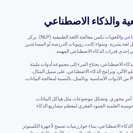
عية والذكاء الاصطناعي
ناعي
واللغويات تكمن معالجة اللغة الطبيعية (NLP). يركز
ل لغة بشرية. وسواء كانت روبوتات الدردشة أو المساعدين
 هي إحدى قدرات الذكاء الاصطناعي المهمة.
ذكاء الاصطناعي، يحتاج المرء إلى مجموعة أدوات مليئة
لم الآلي، وبرامج الذكاء الاصطناعي. على سبيل المثال،
بالنسبة لخوارزميات التعلُّم العميق، أصبح TensorFlow و PyTorch من الأدوات الأساسية. وبالمثل، بالنسبة لمعالجة البيانات،
 أمر محوري. وتشكل موضوعات مثل هياكل البيانات،
وسبة العلمية العمود الفقري لمعظم مشاريع الذكاء
 الذكاء الاصطناعي، ببناء خوارزميات تسمح لأجهزة الكمبيوتر