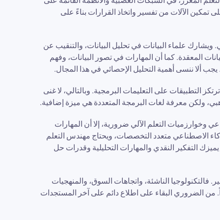
لتعلم المعزز، في الشبكات العصبية والأنظمة القائمة على
لى تمكين الآلات من تفسير واتخاذ القرارات بناءً على
ي. ويشارك علماء البيانات في تحليل البيانات، والتنقيب عن
انات المعقدة. كما أن المهارات في تصور البيانات، وفهم
 يجب ألا ننسى أهمية التحليل الإحصائي في هذا المجال.
رتكز التطبيقات على التعليمات البرمجية. وبالتالي، لا غنى
بي، ولكن معرفة لغات البرمجة المتعددة هي ميزة إضافية.
ي وخوارزميات التعلم الآلي ضرورية، إلا أن المهارات
لذكاء الاصطناعي متعدد التخصصات، ويحتاج مهندس التعلم
 يميزك التفكير النقدي والمهارات التحليلية وقدرات حل
ر. فالتكنولوجيا الناشئة، واتجاهات السوق، والمنهجيات
داً. من الضروري البقاء على اطلاع دائم على آخر المستجدات