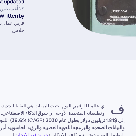
t updated:
١٤ أغسطس ٢٠٢٣
Written by:
فريق عمل إ
جلاس
ف
وتطبيقاته المتعددة الأوجه. إن
سوق الذكاء الاصطناعي
, 
إلى
$1.81 تريليون دولار بحلول عام 2030
(CAGR)
36.6%
). للن
والبيانات الضخمة والبرمجة اللغوية العصبية والرؤية الحاسوبية
أمر 
التواصل القوية دورًا رئيسيًا في الابتكار. (
جراند فيو للأبحاث
)