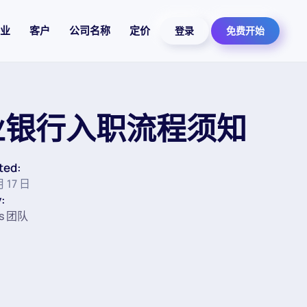
业
客户
公司名称
定价
登录
免费开始
业银行入职流程须知
ted:
月 17 日
:
ss 团队