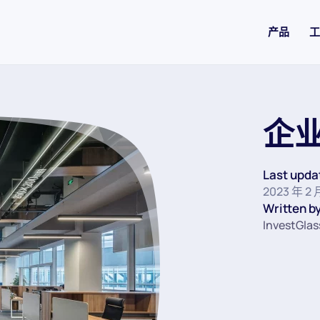
产品
工
企
Last upda
2023 年 2 
Written by
InvestGla