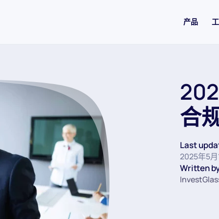
产品
工
20
合
Last upda
2025年5月
Written by
InvestGla