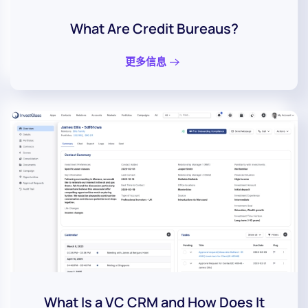
What Are Credit Bureaus?
更多信息
What Is a VC CRM and How Does It